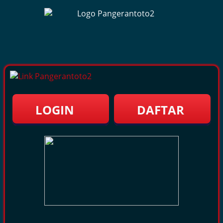
LOGIN
DAFTAR