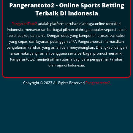
Pangerantoto2 - Online Sports Betting
Terbaik Di Indonesia
PangeranToto2
adalah platform taruhan olahraga online terbaik di
Indonesia, menawarkan berbagai pilihan olahraga populer seperti sepak
bola, basket, dan tenis. Dengan odds yang kompetitif, proses transaksi
yang cepat, dan layanan pelanggan 24/7, Pangerantoto2 memastikan
pengalaman taruhan yang aman dan menyenangkan. Dilengkapi dengan
antarmuka yang ramah pengguna serta berbagai promosi menarik,
Pangerantoto2 menjadi pilihan utama bagi para penggemar taruhan
olahraga di Indonesia.
Copyright © 2023 All Rights Reserved
Pangerantoto2